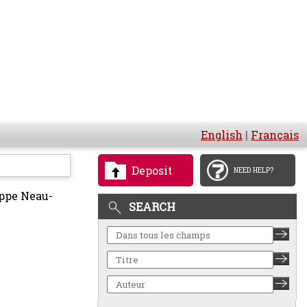
English
|
Français
Deposit
NEED HELP?
ippe Neau-
SEARCH