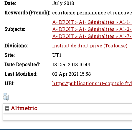
Date:
July 2018
Keywords (French):
courtoisie permanence et renouveau
A- DROIT > A1- Généralités > A1-1-
Subjects:
A- DROIT > A1- Généralités > A1-3-
A- DROIT > A1- Généralités > A1-7-
Divisions:
Institut de droit privé (Toulouse)
Site:
UT1
Date Deposited:
18 Dec 2018 10:49
Last Modified:
02 Apr 2021 15:58
URI:
https://publications.ut-capitole.fr
Altmetric