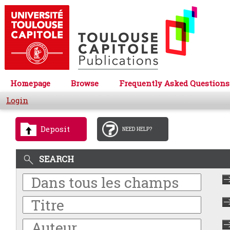
Homepage
Browse
Frequently Asked Questions
Login
Deposit
NEED HELP?
SEARCH