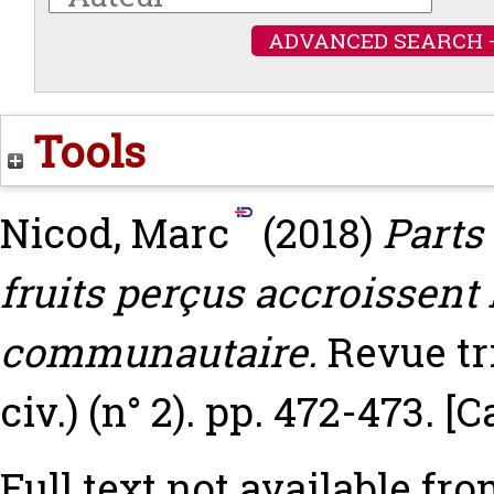
ADVANCED SEARCH 
Tools
Nicod, Marc
(2018)
Parts
fruits perçus accroissent 
communautaire.
Revue tr
civ.) (n° 2). pp. 472-473.
[C
Full text not available fro