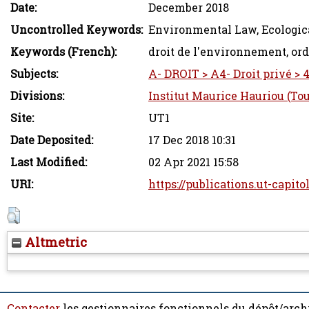
Date:
December 2018
Uncontrolled Keywords:
Environmental Law, Ecologic
Keywords (French):
droit de l'environnement, ord
Subjects:
A- DROIT > A4- Droit privé > 
Divisions:
Institut Maurice Hauriou (To
Site:
UT1
Date Deposited:
17 Dec 2018 10:31
Last Modified:
02 Apr 2021 15:58
URI:
https://publications.ut-capito
Altmetric
Contacter
les gestionnaires fonctionnels du dépôt/arch