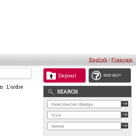
English
|
Français
Deposit
NEED HELP?
n : L'ordre
SEARCH