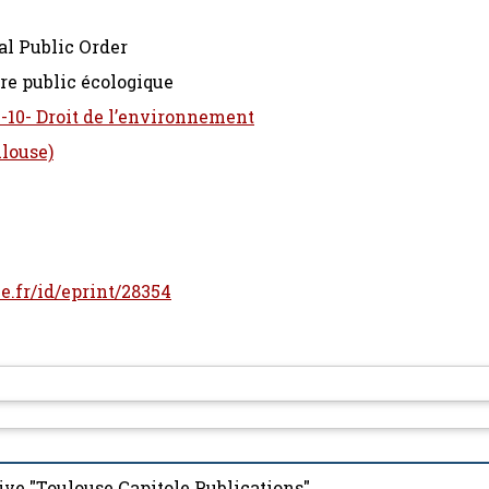
al Public Order
re public écologique
4-10- Droit de l’environnement
ulouse)
le.fr/id/eprint/28354
ive "Toulouse Capitole Publications"