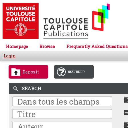
Homepage
Browse
Frequently Asked Questions
Login
Deposit
NEED HELP?
SEARCH