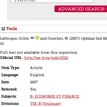
ADVANCED SEARCH 
Tools
Lafforgue, Gilles
and
Oueslati, W.
(2007)
Optimal Soil M
10.
Full text not available from this repository.
Official URL :
http://tse-fr.eu/pub/10321
Item Type:
Article
Language:
English
Date:
2007
Refereed:
Yes
Subjects:
B- ECONOMIE ET FINANCE
Divisions:
TSE-R (Toulouse)