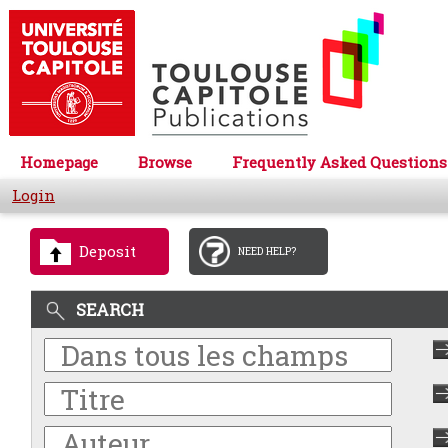
Homepage
Browse
Frequently Asked Questions
Login
Deposit
NEED HELP?
SEARCH