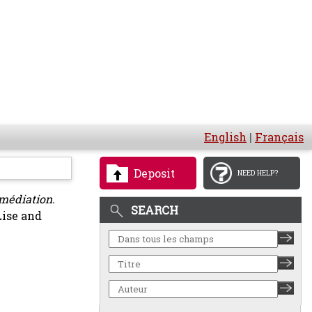
English
|
Français
Deposit
NEED HELP?
 médiation.
SEARCH
Lise
and