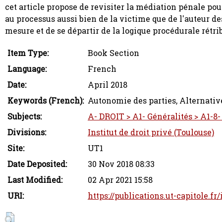
cet article propose de revisiter la médiation pénale pou
au processus aussi bien de la victime que de l'auteur des
mesure et de se départir de la logique procédurale rétri
Item Type:
Book Section
Language:
French
Date:
April 2018
Keywords (French):
Autonomie des parties, Alternativ
Subjects:
A- DROIT > A1- Généralités > A1-8-
Divisions:
Institut de droit privé (Toulouse)
Site:
UT1
Date Deposited:
30 Nov 2018 08:33
Last Modified:
02 Apr 2021 15:58
URI:
https://publications.ut-capitole.fr