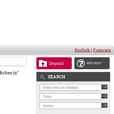
English
|
Français
Deposit
NEED HELP?
fiches (n°
SEARCH