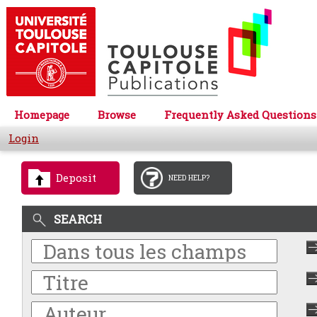
Homepage
Browse
Frequently Asked Questions
Login
Deposit
NEED HELP?
SEARCH