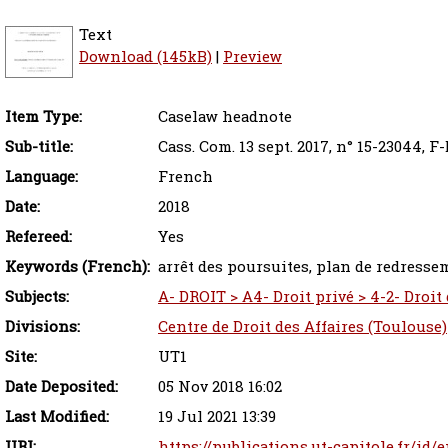
Text
Download (145kB)
|
Preview
Item Type:
Caselaw headnote
Sub-title:
Cass. Com. 13 sept. 2017, n° 15-23044, F-
Language:
French
Date:
2018
Refereed:
Yes
Keywords (French):
arrêt des poursuites, plan de redress
Subjects:
A- DROIT > A4- Droit privé > 4-2- Droit
Divisions:
Centre de Droit des Affaires (Toulouse)
Site:
UT1
Date Deposited:
05 Nov 2018 16:02
Last Modified:
19 Jul 2021 13:39
URI:
https://publications.ut-capitole.fr/id/