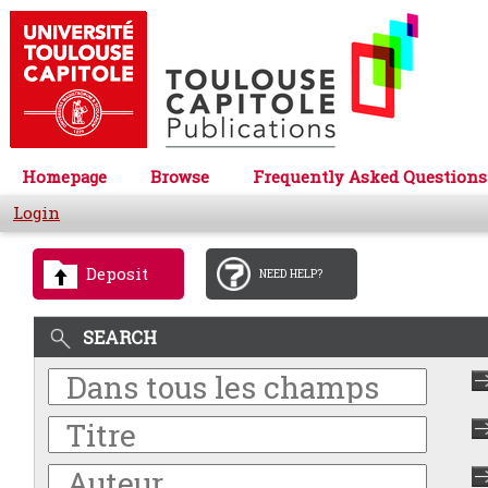
Homepage
Browse
Frequently Asked Questions
Login
Deposit
NEED HELP?
SEARCH