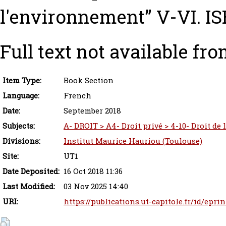
l'environnement” V-VI. I
Full text not available fro
Item Type:
Book Section
Language:
French
Date:
September 2018
Subjects:
A- DROIT > A4- Droit privé > 4-10- Droit d
Divisions:
Institut Maurice Hauriou (Toulouse)
Site:
UT1
Date Deposited:
16 Oct 2018 11:36
Last Modified:
03 Nov 2025 14:40
URI:
https://publications.ut-capitole.fr/id/eprin