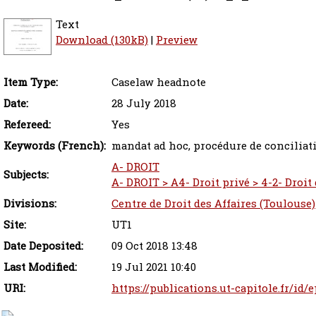
Text
Download (130kB)
|
Preview
Item Type:
Caselaw headnote
Date:
28 July 2018
Refereed:
Yes
Keywords (French):
mandat ad hoc, procédure de conciliati
A- DROIT
Subjects:
A- DROIT > A4- Droit privé > 4-2- Droit
Divisions:
Centre de Droit des Affaires (Toulouse)
Site:
UT1
Date Deposited:
09 Oct 2018 13:48
Last Modified:
19 Jul 2021 10:40
URI:
https://publications.ut-capitole.fr/id/