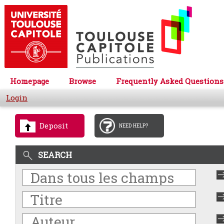
Homepage
Browse
Frequently Asked Questions
Login
Deposit
NEED HELP?
SEARCH