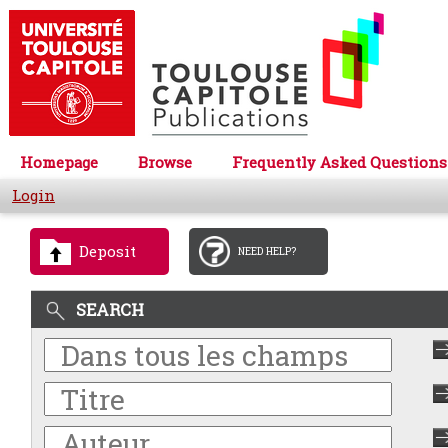
Homepage
Browse
Frequently Asked Questions
Login
Deposit
NEED HELP?
SEARCH