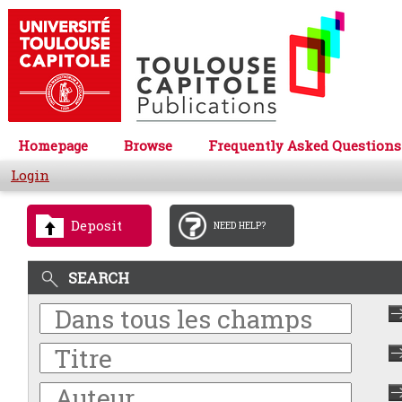
Homepage
Browse
Frequently Asked Questions
Login
Deposit
NEED HELP?
SEARCH