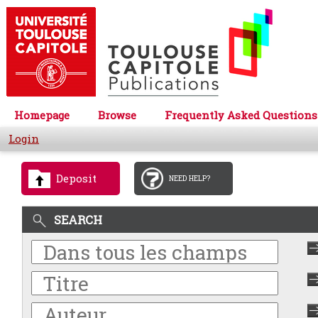
Homepage
Browse
Frequently Asked Questions
Login
Deposit
NEED HELP?
SEARCH