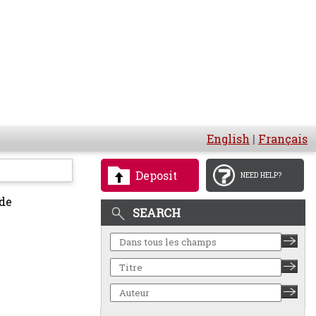
English
|
Français
Deposit
NEED HELP?
 de
SEARCH