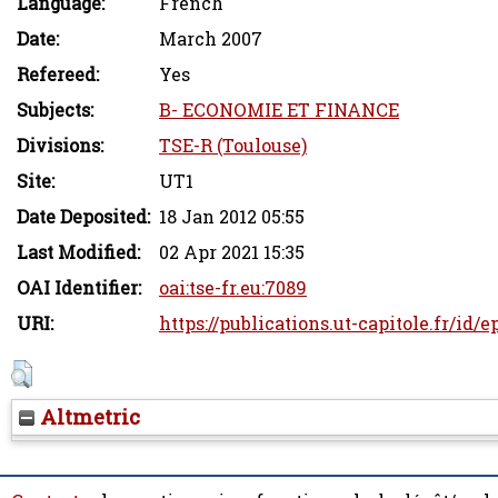
Language:
French
Date:
March 2007
Refereed:
Yes
Subjects:
B- ECONOMIE ET FINANCE
Divisions:
TSE-R (Toulouse)
Site:
UT1
Date Deposited:
18 Jan 2012 05:55
Last Modified:
02 Apr 2021 15:35
OAI Identifier:
oai:tse-fr.eu:7089
URI:
https://publications.ut-capitole.fr/id/e
Altmetric