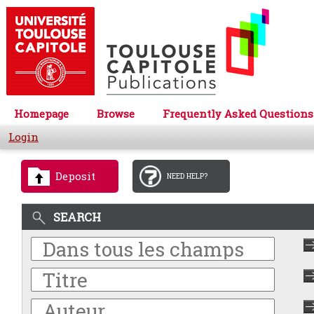
Homepage
Browse
Frequently Asked Questions
Login
Deposit
NEED HELP?
SEARCH