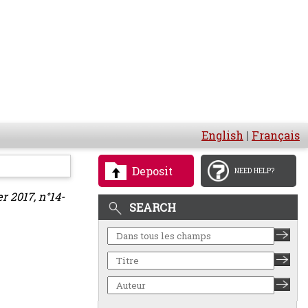
English
|
Français
Deposit
NEED HELP?
r 2017, n°14-
SEARCH