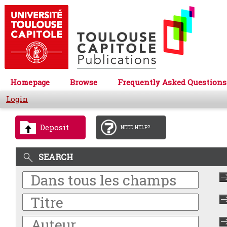
Homepage
Browse
Frequently Asked Questions
Login
Deposit
NEED HELP?
SEARCH