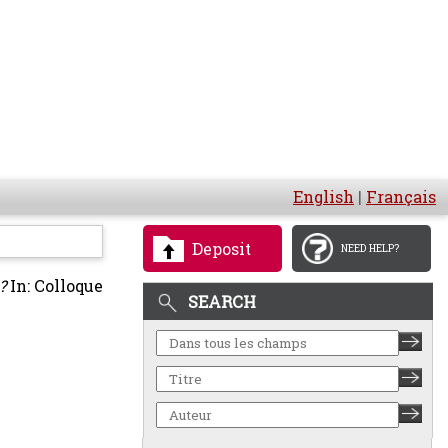
English
|
Français
Deposit
NEED HELP?
?
In: Colloque
SEARCH