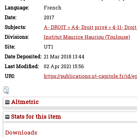
Language:
French
Date:
2017
Subjects:
A- DROIT > A4- Droit privé > 4-11- Droi
Divisions:
Institut Maurice Hauriou (Toulouse)
Site:
UT1
Date Deposited:
21 Mar 2018 13:44
Last Modified:
02 Apr 2021 15:56
URI:
https://publications.ut-capitole.fr/id/e
Altmetric
Stats for this item
Downloads