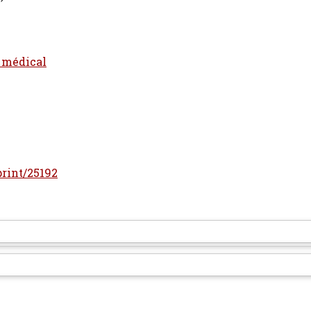
t médical
print/25192