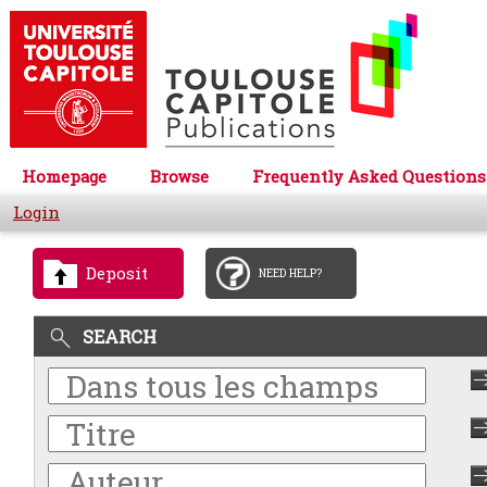
Homepage
Browse
Frequently Asked Questions
Login
Deposit
NEED HELP?
SEARCH