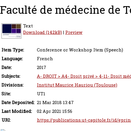
Faculté de médecine de T
Text
Download (142kB)
|
Preview
Item Type:
Conference or Workshop Item (Speech)
Language:
French
Date:
2017
Subjects:
A- DROIT > A4- Droit privé > 4-11- Droit mé
Divisions:
Institut Maurice Hauriou (Toulouse)
Site:
UT1
Date Deposited:
21 Mar 2018 13:47
Last Modified:
02 Apr 2021 15:56
URI:
https://publications.ut-capitole.fr/id/eprin