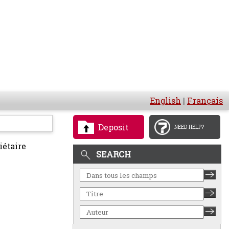
English
|
Français
Deposit
NEED HELP?
iétaire
SEARCH