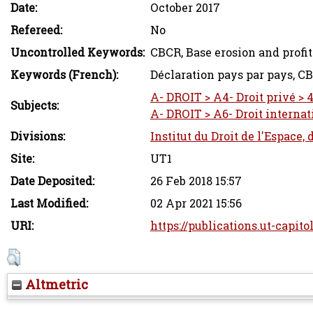
Date:
October 2017
Refereed:
No
Uncontrolled Keywords:
CBCR, Base erosion and profit
Keywords (French):
Déclaration pays par pays, CBC
A- DROIT > A4- Droit privé > 4
Subjects:
A- DROIT > A6- Droit internati
Divisions:
Institut du Droit de l'Espace,
Site:
UT1
Date Deposited:
26 Feb 2018 15:57
Last Modified:
02 Apr 2021 15:56
URI:
https://publications.ut-capito
Altmetric