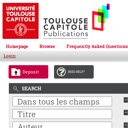
Homepage
Browse
Frequently Asked Questions
Login
Deposit
NEED HELP?
SEARCH