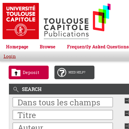
Homepage
Browse
Frequently Asked Questions
Login
Deposit
NEED HELP?
SEARCH