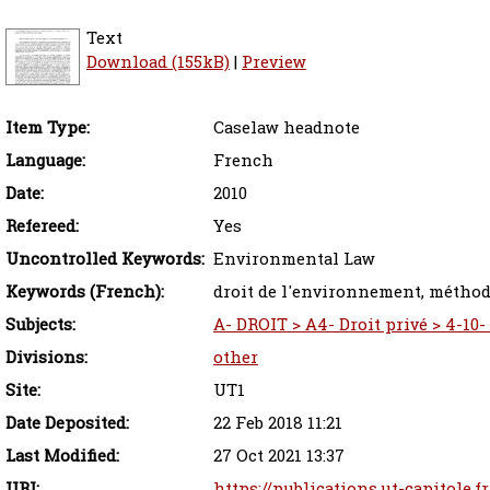
Text
Download (155kB)
|
Preview
Item Type:
Caselaw headnote
Language:
French
Date:
2010
Refereed:
Yes
Uncontrolled Keywords:
Environmental Law
Keywords (French):
droit de l'environnement, méthode
Subjects:
A- DROIT > A4- Droit privé > 4-10
Divisions:
other
Site:
UT1
Date Deposited:
22 Feb 2018 11:21
Last Modified:
27 Oct 2021 13:37
URI:
https://publications.ut-capitole.f