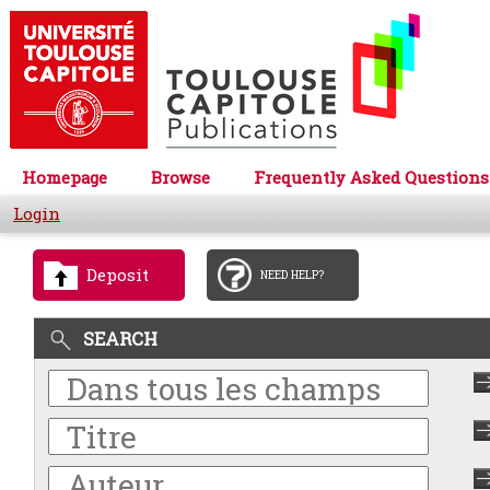
Homepage
Browse
Frequently Asked Questions
Login
Deposit
NEED HELP?
SEARCH