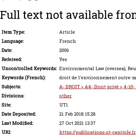
Full text not available fro
Item Type:
Article
Language:
French
Date:
2006
Refereed:
Yes
Uncontrolled Keywords:
Environmental Law (oversea), Reu
Keywords (French):
droit de l'environnement outre-m
Subjects:
A- DROIT > A4- Droit privé > 4-10
Divisions:
other
Site:
UT1
Date Deposited:
21 Feb 2018 15:28
Last Modified:
27 Oct 2021 13:37
URI:
https://publications.ut-capitole.f