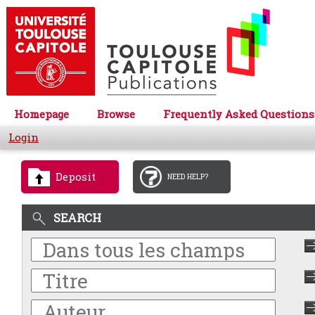
Homepage
Browse
Frequently Asked Questions
Login
Deposit
NEED HELP?
SEARCH