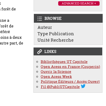
x
ADVANCED SEARCH +
forêt de
BROWSE
enne a
orêt de
Auteur
féré
Type Publication
oins à deux
Unité Recherche
autre part, de
LINKS
Bibliothèques UT Capitole
Open Acess en France (Couperin)
Ouvrir la Science
Open Acess Week
Politique Éditeurs / Accès Ouvert
Fil @PubliUTCapitole