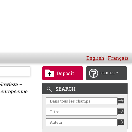
English
|
Français
Deposit
NEED HELP?
alowieza –
SEARCH
n européenne