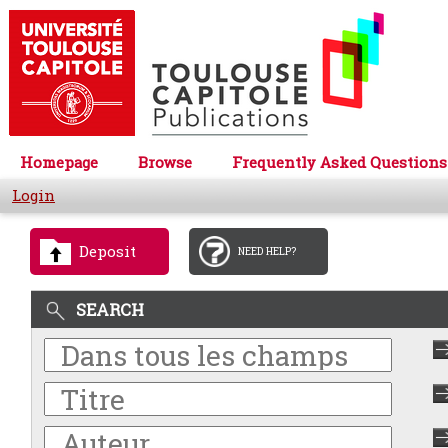
Homepage
Browse
Frequently Asked Questions
Login
Deposit
NEED HELP?
SEARCH