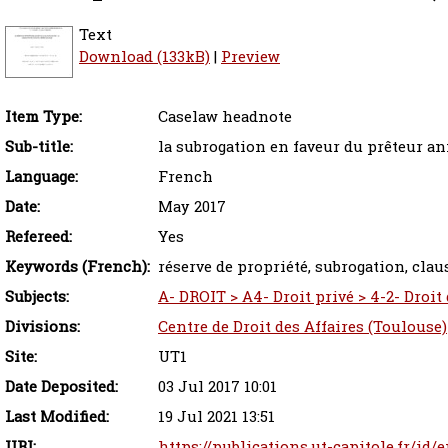
Text
Download (133kB)
|
Preview
Item Type:
Caselaw headnote
Sub-title:
la subrogation en faveur du prêteur ann
Language:
French
Date:
May 2017
Refereed:
Yes
Keywords (French):
réserve de propriété, subrogation, clau
Subjects:
A- DROIT > A4- Droit privé > 4-2- Droit
Divisions:
Centre de Droit des Affaires (Toulouse)
Site:
UT1
Date Deposited:
03 Jul 2017 10:01
Last Modified:
19 Jul 2021 13:51
URI:
https://publications.ut-capitole.fr/id/