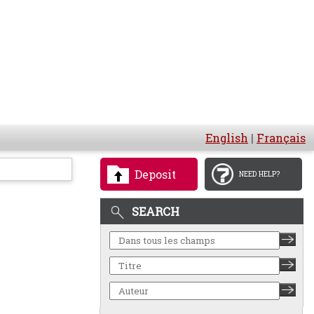
English
|
Français
Deposit
NEED HELP?
SEARCH