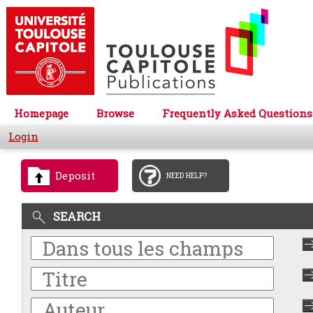
Homepage
Browse
Frequently Asked Questions
Login
Deposit
NEED HELP?
SEARCH