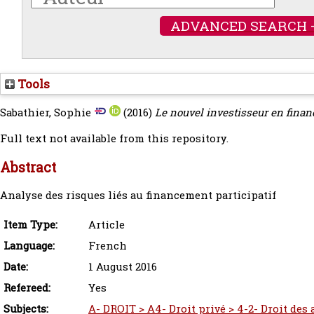
ADVANCED SEARCH 
Tools
Sabathier, Sophie
(2016)
Le nouvel investisseur en finan
Full text not available from this repository.
Abstract
Analyse des risques liés au financement participatif
Item Type:
Article
Language:
French
Date:
1 August 2016
Refereed:
Yes
Subjects:
A- DROIT > A4- Droit privé > 4-2- Droit des