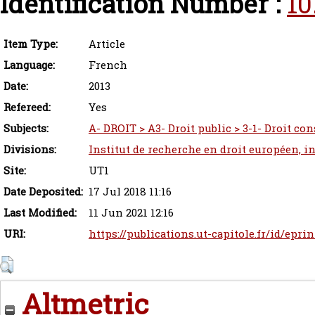
Identification Number :
10
Item Type:
Article
Language:
French
Date:
2013
Refereed:
Yes
Subjects:
A- DROIT > A3- Droit public > 3-1- Droit co
Divisions:
Institut de recherche en droit européen, i
Site:
UT1
Date Deposited:
17 Jul 2018 11:16
Last Modified:
11 Jun 2021 12:16
URI:
https://publications.ut-capitole.fr/id/eprin
Altmetric