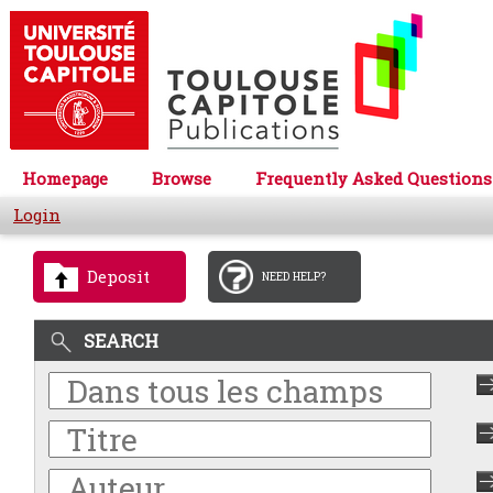
Homepage
Browse
Frequently Asked Questions
Login
Deposit
NEED HELP?
SEARCH