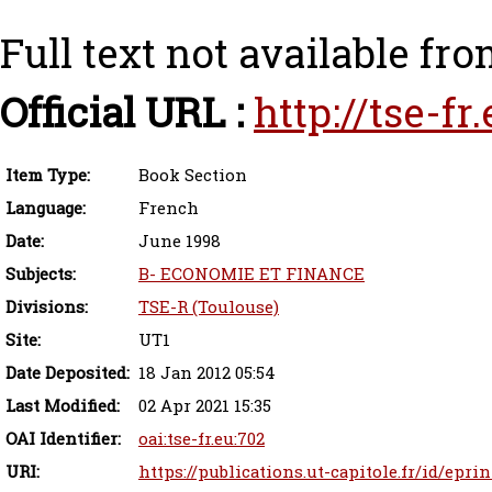
Full text not available fro
Official URL :
http://tse-f
Item Type:
Book Section
Language:
French
Date:
June 1998
Subjects:
B- ECONOMIE ET FINANCE
Divisions:
TSE-R (Toulouse)
Site:
UT1
Date Deposited:
18 Jan 2012 05:54
Last Modified:
02 Apr 2021 15:35
OAI Identifier:
oai:tse-fr.eu:702
URI:
https://publications.ut-capitole.fr/id/epri