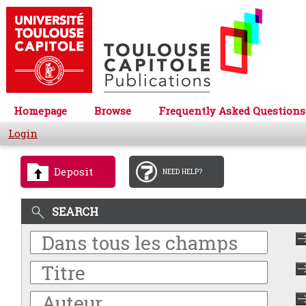
Homepage
Browse
Frequently Asked Questions
Login
Deposit
NEED HELP?
SEARCH