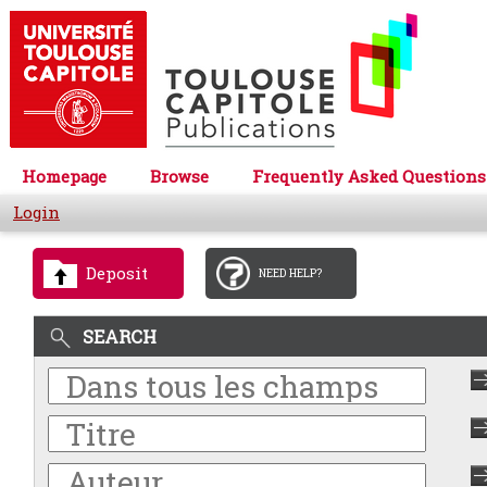
Homepage
Browse
Frequently Asked Questions
Login
Deposit
NEED HELP?
SEARCH