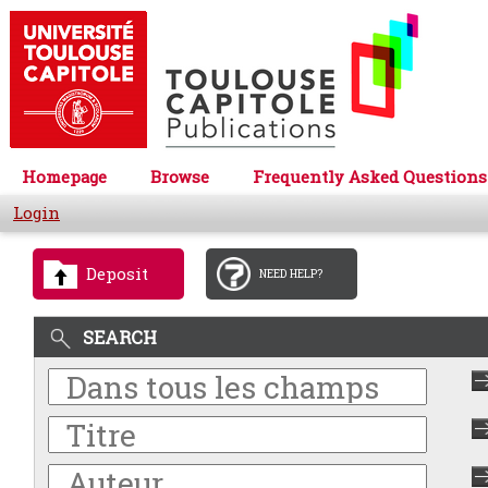
Homepage
Browse
Frequently Asked Questions
Login
Deposit
NEED HELP?
SEARCH