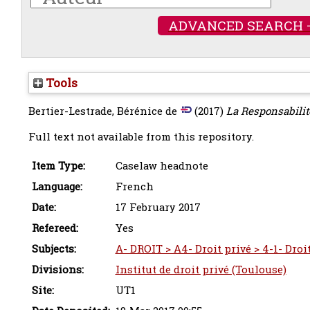
ADVANCED SEARCH 
Tools
Bertier-Lestrade, Bérénice de
(2017)
La Responsabilit
Full text not available from this repository.
Item Type:
Caselaw headnote
Language:
French
Date:
17 February 2017
Refereed:
Yes
Subjects:
A- DROIT > A4- Droit privé > 4-1- Droit
Divisions:
Institut de droit privé (Toulouse)
Site:
UT1