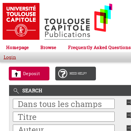
Homepage
Browse
Frequently Asked Questions
Login
Deposit
NEED HELP?
SEARCH