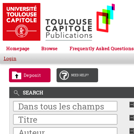
Homepage
Browse
Frequently Asked Questions
Login
Deposit
NEED HELP?
SEARCH