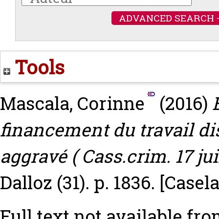
ADVANCED SEARCH 
Tools
Mascala, Corinne
(2016)
financement du travail d
aggravé ( Cass.crim. 17 ju
Dalloz (31). p. 1836.
[Casel
Full text not available fro