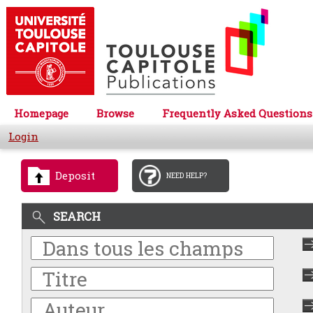
Homepage
Browse
Frequently Asked Questions
Login
Deposit
NEED HELP?
SEARCH