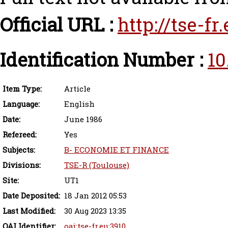
Official URL :
http://tse-f
Identification Number :
10
Item Type:
Article
Language:
English
Date:
June 1986
Refereed:
Yes
Subjects:
B- ECONOMIE ET FINANCE
Divisions:
TSE-R (Toulouse)
Site:
UT1
Date Deposited:
18 Jan 2012 05:53
Last Modified:
30 Aug 2023 13:35
OAI Identifier:
oai:tse-fr.eu:3910