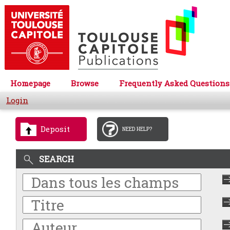
Homepage
Browse
Frequently Asked Questions
Login
Deposit
NEED HELP?
SEARCH