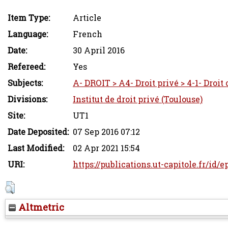
Item Type:
Article
Language:
French
Date:
30 April 2016
Refereed:
Yes
Subjects:
A- DROIT > A4- Droit privé > 4-1- Droit 
Divisions:
Institut de droit privé (Toulouse)
Site:
UT1
Date Deposited:
07 Sep 2016 07:12
Last Modified:
02 Apr 2021 15:54
URI:
https://publications.ut-capitole.fr/id/
Altmetric