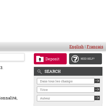
English
|
Français
Deposit
NEED HELP?
3.
SEARCH
ionnalité,