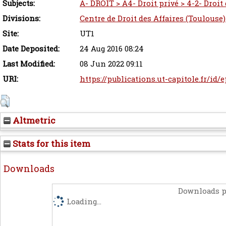
Subjects:
A- DROIT > A4- Droit privé > 4-2- Droit
Divisions:
Centre de Droit des Affaires (Toulouse)
Site:
UT1
Date Deposited:
24 Aug 2016 08:24
Last Modified:
08 Jun 2022 09:11
URI:
https://publications.ut-capitole.fr/id/
Altmetric
Stats for this item
Downloads
Downloads p
Loading...