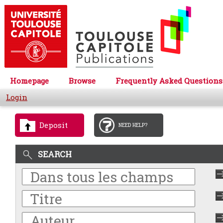
Homepage
Browse
Frequently Asked Questions
Login
Deposit
NEED HELP?
SEARCH