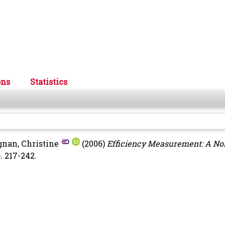
ons
Statistics
nan, Christine
(2006)
Efficiency Measurement: A N
. 217-242.