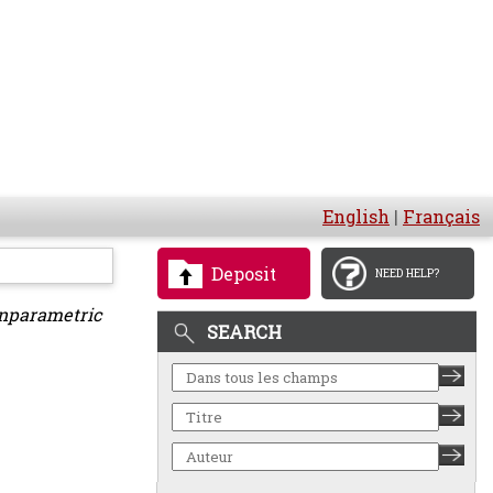
English
|
Français
Deposit
NEED HELP?
onparametric
SEARCH