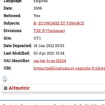
Language:
English
Date:
2006
Refereed:
Yes
Subjects:
B- ECONOMIE ET FINANCE
Divisions:
TSE-R (Toulouse)
Site:
UT1
Date Deposited:
18 Jan 2012 05:53
Last Modified:
02 Apr 2021 15:34
OAI Identifier:
oai:tse-fr.eu:10224
URI:
https://publications.ut-capitole.fr/id/e
Altmetric