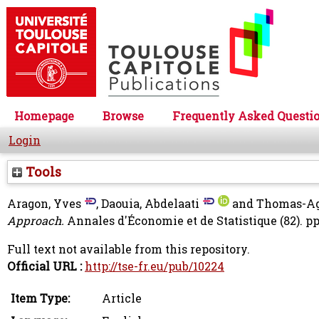
Homepage
Browse
Frequently Asked Questi
Login
Tools
Aragon, Yves
,
Daouia, Abdelaati
and
Thomas-Ag
Approach.
Annales d'Économie et de Statistique (82). pp
Full text not available from this repository.
Official URL :
http://tse-fr.eu/pub/10224
Item Type:
Article