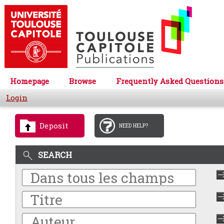
Homepage
Browse
Frequently Asked Questions
Login
Deposit
NEED HELP?
SEARCH