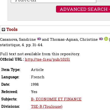
ADVANCED SEARCH 
Tools
Casanova, Sandrine
and
Thomas-Agnan, Christine
statistique, 4. pp. 31-44.
Full text not available from this repository.
Official URL :
http://tse-fr.eu/pub/10151
Item Type:
Article
Language:
French
Date:
1998
Refereed:
Yes
Subjects:
B- ECONOMIE ET FINANCE
Divisions:
TSE-R (Toulouse)