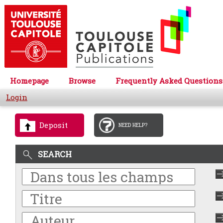
Homepage
Browse
Frequently Asked Questions
Login
Deposit
NEED HELP?
SEARCH