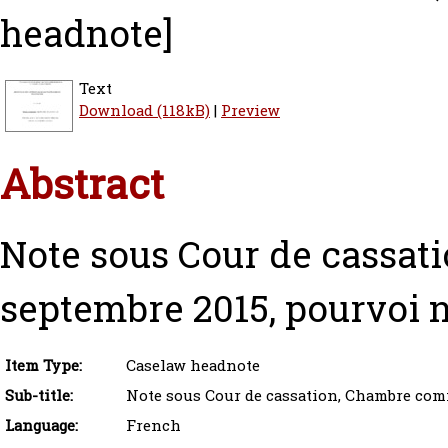
headnote]
Text
Download (118kB)
|
Preview
Abstract
Note sous Cour de cassat
septembre 2015, pourvoi 
Item Type:
Caselaw headnote
Sub-title:
Note sous Cour de cassation, Chambre comm
Language:
French