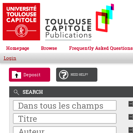
Homepage
Browse
Frequently Asked Questions
Login
Deposit
NEED HELP?
SEARCH