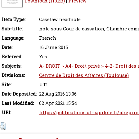
Download (113kB)
|
Preview
Item Type:
Caselaw headnote
Sub-title:
note sous Cour de cassation, Chambre comme
Language:
French
Date:
16 June 2015
Refereed:
Yes
Subjects:
A- DROIT > A4- Droit privé > 4-2- Droit des
Divisions:
Centre de Droit des Affaires (Toulouse)
Site:
UT1
Date Deposited:
22 Aug 2016 13:06
Last Modified:
02 Apr 2021 15:54
URI:
https://publications.ut-capitole.fr/id/epri