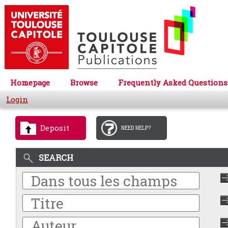
Homepage
Browse
Frequently Asked Questions
Login
Deposit
NEED HELP?
SEARCH