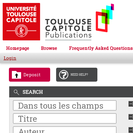
Homepage
Browse
Frequently Asked Questions
Login
Deposit
NEED HELP?
SEARCH