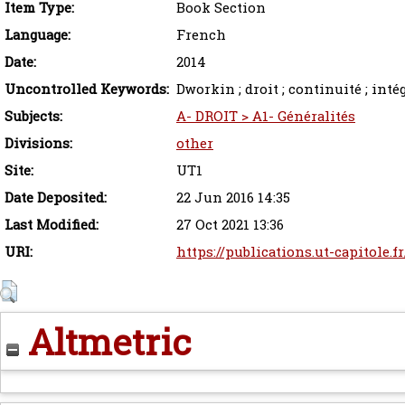
Item Type:
Book Section
Language:
French
Date:
2014
Uncontrolled Keywords:
Dworkin ; droit ; continuité ; intégr
Subjects:
A- DROIT > A1- Généralités
Divisions:
other
Site:
UT1
Date Deposited:
22 Jun 2016 14:35
Last Modified:
27 Oct 2021 13:36
URI:
https://publications.ut-capitole.f
Altmetric