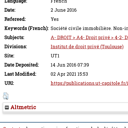
Language:
French
Date:
2 June 2016
Refereed:
Yes
Keywords (French):
Société civile immobilière. Non-i
Subjects:
A- DROIT > A4- Droit privé > 4-2- 
Divisions:
Institut de droit privé (Toulouse)
Site:
UT1
Date Deposited:
14 Jun 2016 07:39
Last Modified:
02 Apr 2021 15:53
URI:
https://publications.ut-capitole.fr
Altmetric