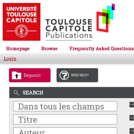
Homepage
Browse
Frequently Asked Questions
Login
Deposit
NEED HELP?
SEARCH