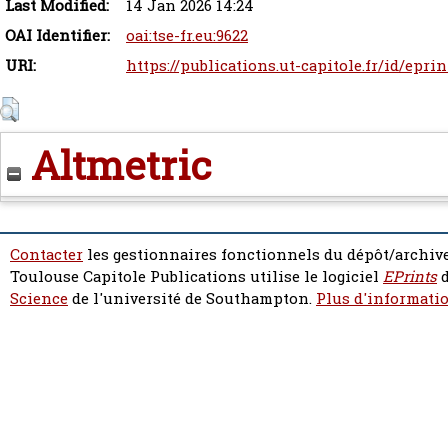
Last Modified:
14 Jan 2026 14:24
OAI Identifier:
oai:tse-fr.eu:9622
URI:
https://publications.ut-capitole.fr/id/epri
Altmetric
Contacter
les gestionnaires fonctionnels du dépôt/archive
Toulouse Capitole Publications utilise le logiciel
EPrints
d
Science
de l'université de Southampton.
Plus d'informatio