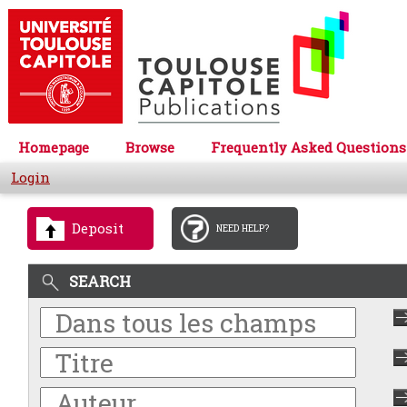
Homepage
Browse
Frequently Asked Questions
Login
Deposit
NEED HELP?
SEARCH