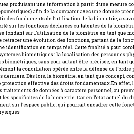
es produisant une information à partir d’une mesure co
opométriques) afin de la comparer avec une donnée préenr
rtir des fondements de l’utilisation de la biométrie, à savo
porté sur les fonctions déclarées ou latentes de la biométr
 se fondant sur l’utilisation de la biométrie en tant que 
de retracer une évolution des fonctions, partant de la fonc
ne identification en temps réel. Cette finalité a pour coro
s systèmes biométriques : la localisation des personnes ph
s biométriques, sans pour autant être précisée, en tant qu
ément la conciliation opérée entre la défense de l’ordre p
 derniers. Dès lors, la biométrie, en tant que concept, co
protection effective des droits fondamentaux.En effet, l
 traitements de données à caractère personnel, au prem
s spécificités de la biométrie. Car en l’état actuel du droi
nt sur l’espace public, qui pourrait encadrer cette fonc
hysiques.