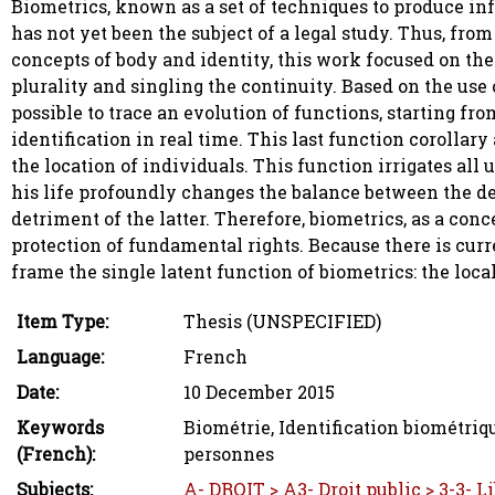
Biometrics, known as a set of techniques to produce in
has not yet been the subject of a legal study. Thus, from
concepts of body and identity, this work focused on the
plurality and singling the continuity. Based on the use 
possible to trace an evolution of functions, starting from
identification in real time. This last function corollary
the location of individuals. This function irrigates all
his life profoundly changes the balance between the def
detriment of the latter. Therefore, biometrics, as a con
protection of fundamental rights. Because there is curr
frame the single latent function of biometrics: the loca
Item Type:
Thesis (UNSPECIFIED)
Language:
French
Date:
10 December 2015
Keywords
Biométrie, Identification biométriqu
(French):
personnes
Subjects:
A- DROIT > A3- Droit public > 3-3- L