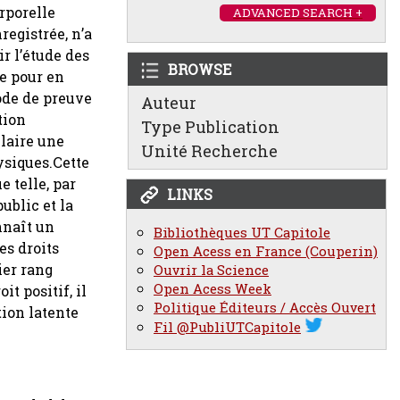
rporelle
ADVANCED SEARCH +
egistrée, n’a
ir l’étude des
BROWSE
ie pour en
mode de preuve
Auteur
tion
Type Publication
llaire une
Unité Recherche
ysiques.Cette
e telle, par
LINKS
ublic et la
nnaît un
Bibliothèques UT Capitole
es droits
Open Acess en France (Couperin)
ier rang
Ouvrir la Science
Open Acess Week
t positif, il
Politique Éditeurs / Accès Ouvert
tion latente
Fil @PubliUTCapitole