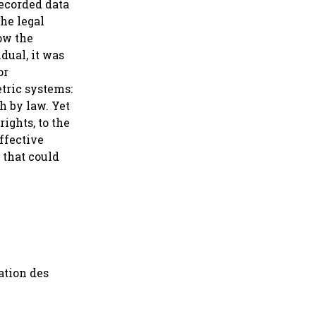
recorded data
the legal
ow the
dual, it was
or
etric systems:
h by law. Yet
ights, to the
effective
 that could
ation des