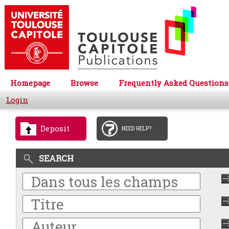
Homepage
Browse
Frequently Asked Questions
Login
Deposit
NEED HELP?
SEARCH