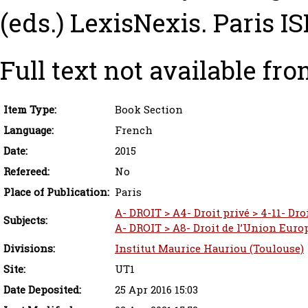
(eds.) LexisNexis. Paris 
Full text not available fro
Item Type:
Book Section
Language:
French
Date:
2015
Refereed:
No
Place of Publication:
Paris
A- DROIT > A4- Droit privé > 4-11- Dro
Subjects:
A- DROIT > A8- Droit de l’Union Eur
Divisions:
Institut Maurice Hauriou (Toulouse)
Site:
UT1
Date Deposited:
25 Apr 2016 15:03