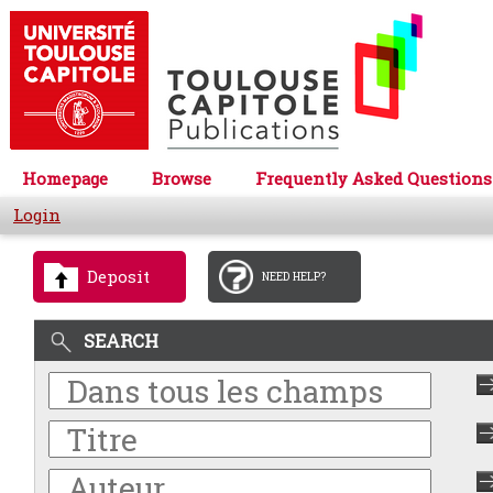
Homepage
Browse
Frequently Asked Questions
Login
Deposit
NEED HELP?
SEARCH